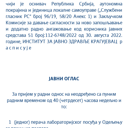
чији је оснивач Република Србија, аутономна
покрајина и јединица локалне самоуправе („Службени
гласник РС“ број 96/19, 58/20 Анекс 1) и Закључком
Комисије за давање сагласности за ново запошљавање
и додатно радно ангажовање код корисника јавних
средстава 51 број:112-6748/2022 од 30. августа 2022.
године, ИНСТИТУТ ЗА ЈАВНО ЗДРАВЉЕ КРАГУЈЕВАЦ р
а с п и с у ј е
ЈАВНИ ОГЛАС
За пријем у радни однос на неодређено са пуним
радним временом од 40 (четрдесет) часова недељно и
то:
1 (једног) перача лабораторијског посуђа у Одељењу