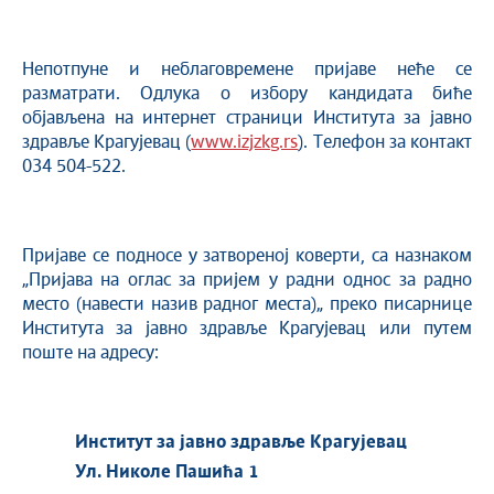
Непотпуне и неблаговремене пријаве неће се
разматрати. Одлука о избору кандидата биће
објављена на интернет страници Института за јавно
здравље Крагујевац (
www.izjzkg.rs
). Телефон за контакт
034 504-522.
Пријаве се подносе у затвореној коверти, са назнаком
„Пријава на оглас за пријем у радни однос за радно
место (навести назив радног места)„ преко писарнице
Института за јавно здравље Крагујевац или путем
поште на адресу:
Институт за јавно здравље Крагујевац
Ул. Николе Пашића 1