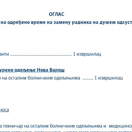
ОГЛАС
 на одређено време на замену радника на дужем одсуст
............................................. 1 извршилац
турено одељење Нова Варош
сталим болничким одељењима ......... 1 извршилац
носа
ра техничар на осталим болничким одељењима и медицинска