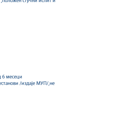
 ,положен стучни испит и
д 6 месеци
установи /издаје МУП/,не