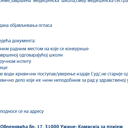
спреме,завршена медицинска школа,смер медицинска сестра
 дана објављивања огласа
едећа документа:
еним радним местом на које се конкурише
авршеној одговарајућој школи
тручном испиту
енце
е води кривични поступак/уверење издаје Суд/,не старије о
вично дело које их чини неподобним за рад у здравственој 
подносе се на адресу
Обреновића бр. 17, 31000 Ужице- Комисија за пријем