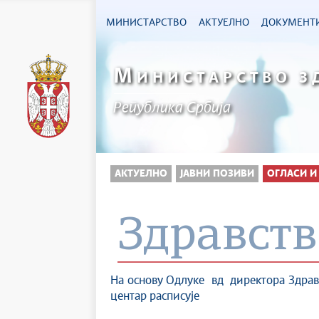
МИНИСТАРСТВО
АКТУЕЛНО
ДОКУМЕНТ
М
ИНИСТАРСТВО З
Република Србија
АКТУЕЛНО
ЈАВНИ ПОЗИВИ
ОГЛАСИ И
Здравст
На основу Одлуке вд директора Зд
центар расписује