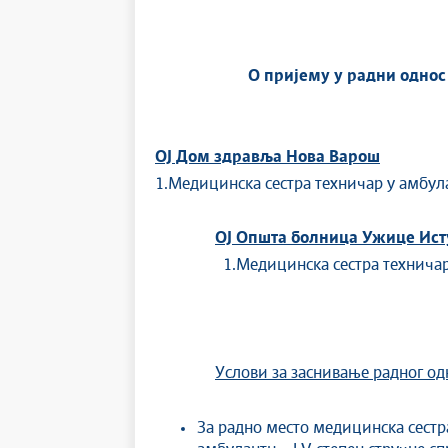
О пријему у радни однос
OJ Дом здравља Нова Варош
1.Медицинска сестра техничар у амбуланти .......
ОЈ Општа болница Ужице Ис
1.Медицинска сестра техничар на о
Услови за заснивање радног од
За радно место медицинска сест