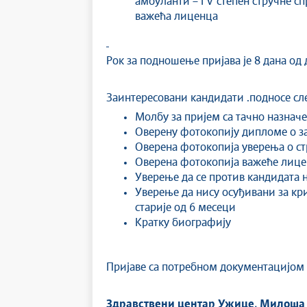
амбуланти – I V степен стручне 
важећа лиценца
Рок за подношење пријава је 8 дана од
Заинтересовани кандидати .подносе сл
Молбу за пријем са тачно назнач
Оверену фотокопију дипломе о з
Оверена фотокопија уверења о с
Оверена фотокопија важеће лиц
Уверење да се против кандидата н
Уверење да нису осуђивани за кри
старије од 6 месеци
Кратку биографију
Пријаве са потребном документацијом 
Здравствени центар Ужице, Милоша 