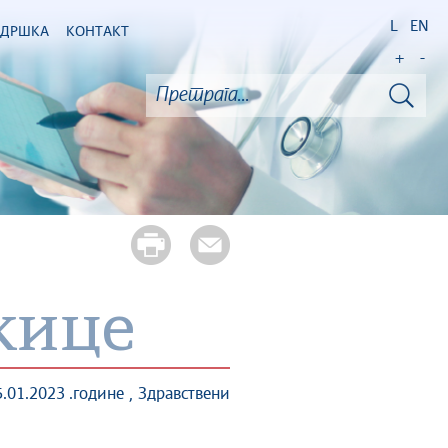
L
EN
ОДРШКА
КОНТАКТ
+
-
жице
2023 .године , Здравствени