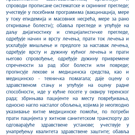
спроводи прописане систематске и скрининг прегледе;
учествује у посебним програмима (вакцинација, мере
у току епидемија и масовних несрећа, мере за рано
откривање болести); обавља прегледе и упућује на
даљу дијагностику и специјалистичке прегледе,
одређује начин и врсту лечења, прати ток лечења и
усклађује мишљење и предлоге за наставак лечења,
одређује врсту и дужину кућног лечења и прати
његово спровођење, одређује дужину привремене
спречености за рад због болести или повреде;
прописује лекове и медицинска средства, као и
медицинско - техничка помагала; даје оцену о
здравственом стању и упућује на оцену радне
способности, иде у кућне посете у оквиру теренског
рада; збрињава пацијенте на месту повређивања,
односно нагло насталог обољења, којима је неопходно
указивање хитне медицинске помоћи, по потреби
прати пацијента у хитном санитетском транспорту до
одговарајуће здравствене установе; учествује у
унапређењу квалитета здравствене заштите; обавља