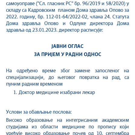
самоуоправе (''Сл. гласник РС'' бр. 96/2019 и 58/2020) у
складу са Кадровским планом Дома здравља Опово за
2022. годину, бр. 112-01-64/2022-02, члана 24. Статута
Дома здравља Опово и Одлуке директора Дома
здравља од 23.01.2023. директор расписује:
ЈАВНИ ОГЛАС
ЗА ПРИЈЕМ У РАДНИ ОДНОС
На одређено време због замене запосленог на
специјализацији, до његовог повратка на рад, са
пуним радним временом
Доктор медицине изабрани лекар
Услови за обављање послова:
Високо образовање на интегрисаним академским
студијама из области медицине по пропису који
уређује високо образовање почев од 10. септембра