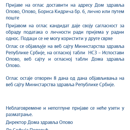
Пријаве на оглас доставити на адресу Дом здравља
Опово, Опово, Бориса Кидрича бр. 6, лично или путем
поште
Пријавом на оглас кандидат даје своју сагласност за
обраду података о личности ради пријема у радни
однос. Подаци се не могу користити у друге сврхе
Оглас се објављује на веб сајту Министарства здравља
Републике Србије, на огласној табли НСЗ – Испостави
Опово, веб сајту и огласној табли Дома здравља
Опово.
Оглас остаје отворен 8 дана од дана објављивања на
веб сајту Министарства здравља Републике Србије.
Неблаговремене и непотпуне пријаве се неће узети у
разматрање.
Директор Дома здравља Опово