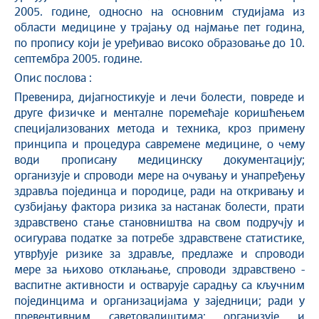
2005. године, односно на основним студијама из
области медицине у трајању од најмање пет година,
по пропису који је уређивао високо образовање до 10.
септембра 2005. године.
Опис послова :
Превенира, дијагностикује и лечи болести, повреде и
друге физичке и менталне поремећаје коришћењем
специјализованих метода и техника, кроз примену
принципа и процедура савремене медицине, о чему
води прописану медицинску документацију;
организује и спроводи мере на очувању и унапређењу
здравља појединца и породице, ради на откривању и
сузбијању фактора ризика за настанак болести, прати
здравствено стање становништва на свом подручју и
осигурава податке за потребе здравствене статистике,
утврђује ризике за здравље, предлаже и спроводи
мере за њихово отклањање, спроводи здравствено -
васпитне активности и остварује сарадњу са кључним
појединцима и организацијама у заједници; ради у
превентивним саветовалиштима; организује и