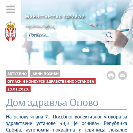
М
ИНИСТАРСТВО ЗДРАВЉА
Република Србија
АКТУЕЛНО
ЈАВНИ ПОЗИВИ
ОГЛАСИ И КОНКУРСИ ЗДРАВСТВЕНИХ УСТАНОВА
23.01.2023.
Дом здравља Опово
На основу члана 7. Посебног колективног уговора за
здравствене установе чији је оснивач Република
Србија, aутономна покрајина и јединица локалне