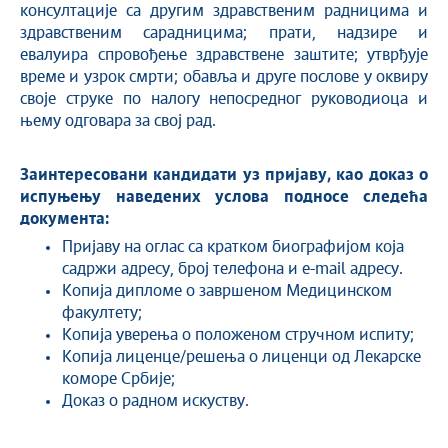
консултације са другим здравственим радницима и
здравственим сарадницима; прати, надзире и
евалуира спровођење здравствене заштите; утврђује
време и узрок смрти; обавља и друге послове у оквиру
своје струке по налогу непосредног руководиоца и
њему одговара за свој рад.
Заинтересовани кандидати уз пријаву, као доказ о
испуњењу наведених услова подносе следећа
документа:
Пријаву на оглас са кратком биографијом која
садржи адресу, број телефона и e-mail адресу.
Копија дипломе о завршеном Медицинском
факултету;
Копија уверења о положеном стручном испиту;
Копија лиценце/решења о лиценци од Лекарске
коморе Србије;
Доказ о радном искуству.