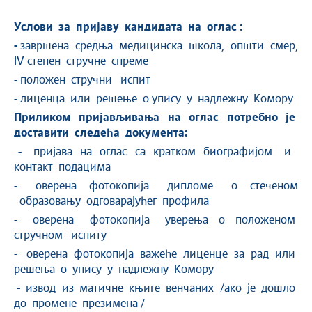
Услови за пријаву кандидата на оглас :
-
завршена средња медицинска школа, општи смер,
IV степен стручне спреме
- положен стручни испит
- лиценца или решење о упису у надлежну Комору
Приликом пријављивања на оглас потребно је
доставити следећа документа:
- пријава на оглас са кратком биографијом и
контакт подацима
- оверена фотокопија дипломе о стеченом
образовању одговарајућег профила
- оверена фотокопија уверења о положеном
стручном испиту
- оверена фотокопија важеће лиценце за рад или
решења о упису у надлежну Комору
- извод из матичне књиге венчаних /ако је дошло
до промене презимена /