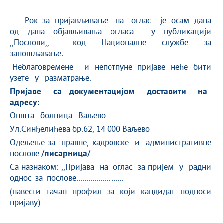
Рок за пријављивање на оглас је осам дана
од дана објављивања огласа у публикацији
,,Послови,, код Националне службе за
запошљавање.
Неблаговремене и непотпуне пријаве неће бити
узете у разматрање.
Пријаве са документацијом доставити на
адресу:
Општа болница Ваљево
Ул.Синђелићева бр.62, 14 000 Ваљево
Одељење за правне, кадровске и административне
послове
/писарница/
Са назнаком: ,,Пријава на оглас за пријем у радни
однос за послове........................
(навести тачан профил за који кандидат подноси
пријаву)