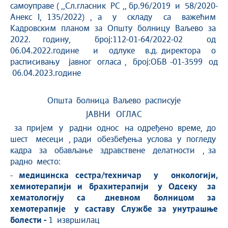
самоуправе ( ,,Сл.гласник РС ,, бр.96/2019 и 58/2020-
Анекс I, 135/2022) , а у складу са важећим
Кадровским планом за Општу болницу Ваљево за
2022. годину, број:112-01-64/2022-02 од
06.04.2022.године и одлуке в.д. директора о
расписивању јавног огласа , брoj:ОБВ -01-3599 од
06.04.2023.године
Општа болница Ваљево расписује
ЈАВНИ ОГЛАС
за пријем у радни однос на одређено време, до
шест месеци , ради обезбеђења услова у погледу
кадра за обављање здравствене делатности , за
радно место:
-
медицинска сестра/техничар у онкологији,
хемиотерапији и брахитерапији у Одсеку за
хематологију са дневном болницом за
хемотерапије у саставу Службе за унутрашње
болести -
1 извршилац