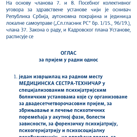
На основу чланова 7. и 8. Посебног колективног
уговора за здравствене установе чији је оснивач
Република Србија, аутономна покрајина и јединица
локалне самоуправе („Сл.гласник РС“ бр. 1/15., 96/19.),
члана 37. Закона о раду, и Кадровског плана Установе,
расписује се
ОГЛАС
за пријем у радни однос
један
извршилац
на радном месту
МЕДИЦИНСКА СЕСТРА-ТЕХНИЧАР у
специјализованим психијатријским
болничким установама које су организоване
за двадесетчетворочасовни пријем, за
збрињавање и лечење психотичних
поремећаја у акутној фази, болести
зависности, за форензичку психијатрију,
психогеријатрију и психосоцијалну