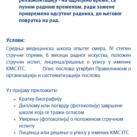
рехабилитацију - на одређено време, са
пуним радним временом, ради замене
привремено одсутн
ог
радника, до њ
еговог
повратка на рад.
Услови:
Средња медицинска школа општег смера, IV степен
стручне спреме, 6 месеци радног искуства, положен
стручни испит, лиценца/решење о упису у именик
КМСЗТС. Опис послова: утврђен Правилником о
организацији и систематизацији послова.
Уз пријаву приложити:
Кратку биографију
Диплому или потврду (фотокопију) завршене
школе која се тражи огласом
Уверење (фотокопија) о положеном стручном
испиту
Лиценца или решење о упису у именик КМСЗТС