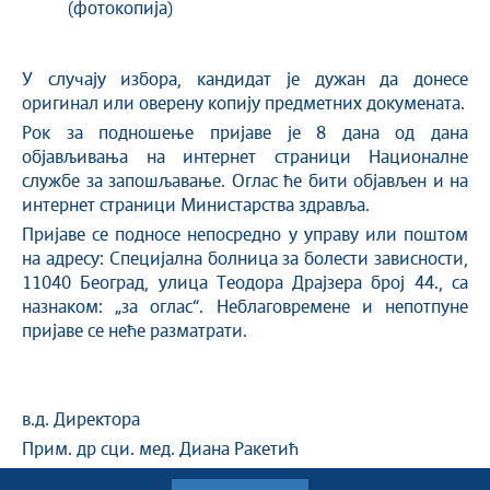
(фотокопија)
У случају избора, кандидат је дужан да донесе
оригинал или оверену копију предметних докумената.
Рок за подношење пријаве је 8 дана од дана
објављивања на интернет страници Националне
службе за запошљавање. Оглас ће бити објављен и на
интернет страници Министарства здравља.
Пријаве се подносе непосредно у управу или поштом
на адресу: Специјална болница за болести зависности,
11040 Београд, улица Теодора Драјзера број 44., са
назнаком: „за оглас“. Неблаговремене и непотпуне
пријаве се неће разматрати.
в.д. Директора
Прим. др сци. мед. Диана Ракетић