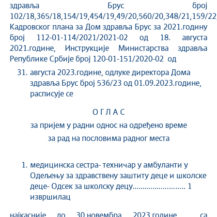
здравља Брус број
102/18,365/18,154/19,454/19,49/20,560/20,348/21,159/22
Кадровског плана за Дом здравља Брус за 2021.годину
број 112-01-114/2021/2021-02 од 18. августа
2021.године, Инструкције Министарства здравља
Републике Србије број 120-01-151/2020-02 oд
августа 2023.године, одлуке директора Дома
здравља Брус број 536/23 од 01.09.2023.године,
расписује се
О Г Л А С
за пријем у радни однос на одређено време
за рад на пословима радног места
медицинска сестра- техничар у амбуланти у
Одељењу за здравствену заштиту деце и школске
деце- Одсек за школску децу........…..…………. 1
извршилац
најкасније до 30.новембра 2023.године, са