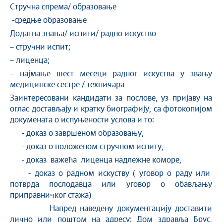
Стручна спрема/ образовање
-средње образовање
Додатна знања/ испити/ радно искуство
– стручни испит;
– лиценца;
– најмање шест месеци радног искуства у звању
медицинске сестре / техничара
Заинтересовани кандидати за послове, уз пријаву на
оглас достављају и кратку биографију, са фотокопијом
докумената о испуњености услова и то:
- доказ о завршеном образовању,
- доказ о положеном стручном испиту,
- доказ важећа лиценца надлежне коморе,
- доказ о радном искуству ( уговор о раду или
потврда послодавца или уговор о обављању
приправничког стажа)
Напред наведену документацију доставити
лично или поштом на адресу: Дом здравља Брус,