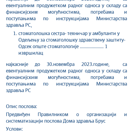
евентуалним продужетком радног односа у складу са
финансијским могућностима, потребама и
поступањима по инструкцијама Министарства
здравља РС,
стоматолошка сестра- техничар у амбуланти у
Одељењу за стоматолошку здравствену заштиту-
Одсек опште стоматологије .................... 1
извршилац
најкасније до 30.новембра 2023.године, са
евентуалним продужетком радног односа у складу са
финансијским могућностима, потребама и
поступањима по инструкцијама Министарства
здравља РС
Опис послова:
Предвиђен Правилником о организацији и
систематизацији послова Дома здравља Брус
Услови: