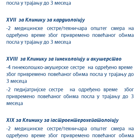
посла у трајању до 3 месеца
XVII за Клинику за кардиологију
-2 медицинске сестре/техничара општег смера на
одређено време због привремено повећаног обима
посла у трајању до 3 месеца
X
VIII
за Клинику за гинекологију и акушерство
-4 гинеколошко-акушерске сестре на одређено време
због привремено повећаног обима посла у трајању до
3 месеца
-2 педијатријске сестре на одређено време због
привремено повећаног обима посла у трајању до 3
месеца
XIX за Клинику за гастроентерохепатологију
-2 медицинске сестре/техничара општег смера на
одређено време због привремено повећаног обима