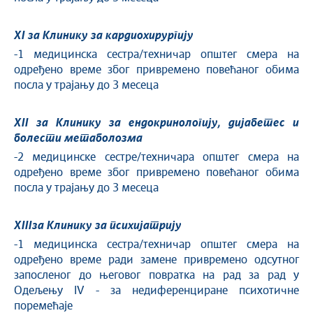
XI
за Клинику за кардиохирургију
-1 медицинска сестра/техничар општег смера на
одређено време због привремено повећаног обима
посла у трајању до 3 месеца
XII
за Клинику за ендокринологију, дијабетес и
болести метаболозма
-2 медицинске сестре/техничара општег смера на
одређено време због привремено повећаног обима
посла у трајању до 3 месеца
XIII
за Клинику за психијатрију
-1 медицинска сестра/техничар општег смера на
одређено време ради замене привремено одсутног
запосленог до његовог повратка на рад за рад у
Одељењу IV - за недиференциране психотичне
поремећаје