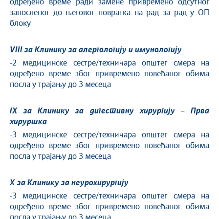
одређено време ради замене привремено одсутног
запосленог до његовог повратка на рад за рад у ОП
блоку
VIII за
К
линику за
алергологију и имунологију
-2 медицинске сестре/техничара општег смера на
одређено време због привремено повећаног обима
посла у трајању до 3 месеца
IX
за Клинику за дигестивну хирургију – Прва
хируршка
-3 медицинске сестре/техничара општег смера на
одређено време због привремено повећаног обима
посла у трајању до 3 месеца
X
за Клинику за неурохирургију
-3 медицинске сестре/техничара општег смера на
одређено време због привремено повећаног обима
посла у трајању до 3 месеца