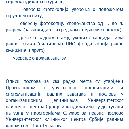
којом кандидат конкурише,
- оверена фотокопија уверења о положеном
стручном испиту,
- оверену фотокопију сведочанства од 1. до 4.
разреда (за кандидате са средњом стручном спремом),
- доказ о радном стажу, уколико кандидат има
радног стажа (листинг из ПИО фонда копија радне
књижице и друго),
- уверење о држављанству
Описи послова за сва радна места су утврђени
Правилником о унутрашњој организацији и
систематизацији радних задатака и послова у
организационим јединицама Универзитетског
клиничког центра Србије и кандидатима су доступани
на увид у просторијама Службе за правне послове
Универзитетског клиничког центра Србије радним
данима од 14 до 15 часова.