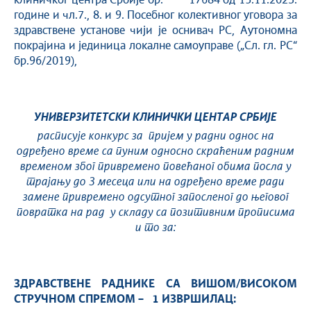
клиничког центра Србије бр. 17684 од 15.11.2023.
године и чл.7., 8. и 9. Посебног колективног уговора за
здравствене установе чији је оснивач РС, Aутономна
покрајина и јединица локалне самоуправе („Сл. гл. РС“
бр.96/2019),
УНИВЕРЗИТЕТСКИ КЛИНИЧКИ ЦЕНТАР СРБИЈЕ
расписује конкурс за пријем у радни однос на
одређено време
са пуним односно скраћен
им радним
временом
због привремено повећаног обима посла у
трајању до 3 месеца или на одређено време ради
замене привремено одсутног запосленог до његовог
повратка на рад у складу са позитивним прописима
и то за:
ЗДРАВСТВЕНЕ РАДНИКЕ СА ВИШОМ/ВИСОКОМ
СТРУЧНОМ СПРЕМОМ – 1 ИЗВРШИЛАЦ: