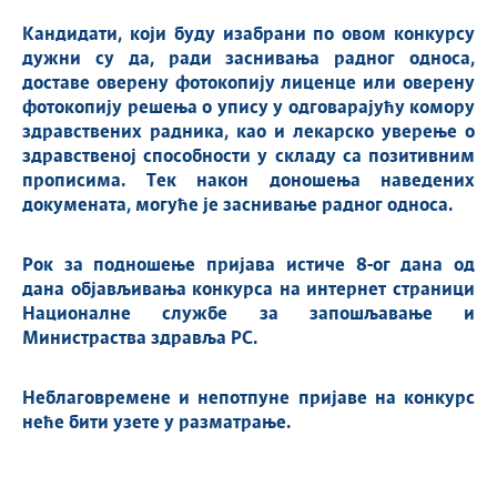
Кандидати, који буду изабрани по овом конкурсу
дужни су да, ради заснивања радног односа,
доставе оверену фотокопију лиценце или оверену
фотокопију решења о упису у одговарајућу комору
здравствених радника, као и лекарско уверење о
здравственој способности у складу са позитивним
прописима.
Тек након доношења наведених
докумената,
могуће је заснивање радног односа.
Рок за подношење пријава истиче 8-ог дана од
дана објављивања к
онкурса на интернет страници
Националне службе за запошљавање и
Министраства здравља РС.
Неблаговремене и непотпуне пријаве на конкурс
неће бити узете у разматрање.