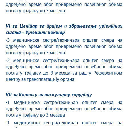
одређено време због привремено повећаног обима
посла у трајању до 3 месеца
VI
за Центар за пријем и збрињавање ургентних
стања – Ургентни центар
-
3 медицинске сестре/техничара општег смера на
одређено време због привремено повећаног обима
посла у трајању до 3 месеца
-2 медицинске сестре/техничара општег смера на
одређено време због привремено повећаног обима
посла у трајању до 3 месеца за рад у Референтном
центру за трансплатацију органа
VII
за Клинику за васкуларну хирургију
-
1 медицинска сестра/техничар општег смера на
одређено време због привремено повећаног обима
посла у трајању до 3 месеца
-1 медицинска сестра/техничар општег смера на