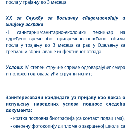
посла у трајању до 3 месеца
XX за Службу за болничку епидемиологију
и
хигијену исхране
-1 санитарни/санитарно-еколошки техничар на
одређено време због привремено повећаног обима
посла у трајању до 3 месеца за рад у Одељењу за
третман и збрињавање инфективног отпада
Услови:
IV степен стручне спреме одговарајућег смера
и положен одговарајући стручни испит;
Заинтересовани кандидати уз пријаву као доказ о
испуњењу наведених услова подносе следећа
документа:
- кратка пословна биографија (са контакт подацима),
- оверену фотокопију дипломе о завршеној школи са