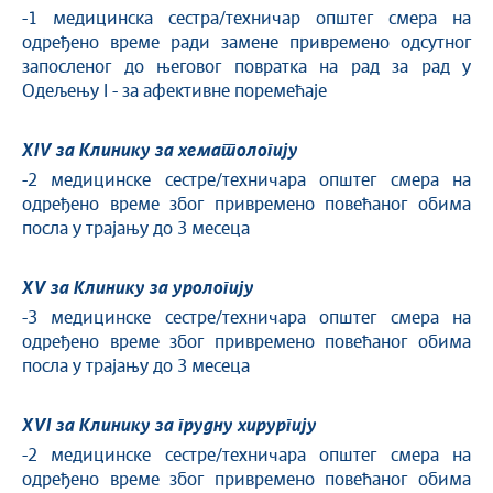
-1 медицинска сестра/техничар општег смера на
одређено време ради замене привремено одсутног
запосленог до његовог повратка на рад за рад у
Одељењу I - за афективне поремећаје
XIV за Клинику за хематологију
-2 медицинске сестре/техничара општег смера на
одређено време због привремено повећаног обима
посла у трајању до 3 месеца
XV за Клинику за урологију
-3 медицинске сестре/техничара општег смера на
одређено време због привремено повећаног обима
посла у трајању до 3 месеца
XVI за Клинику за грудну хирургију
-2 медицинске сестре/техничара општег смера на
одређено време због привремено повећаног обима