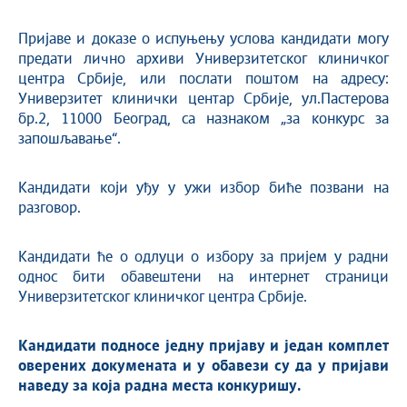
Пријаве и доказе о испуњењу услова кандидати могу
предати лично архиви Универзитетског клиничког
центра Србије, или послати поштом на адресу:
Универзитет клинички центар Србије, ул.Пастерова
бр.2, 11000 Београд, са назнаком „за конкурс за
запошљавање“.
Кандидати који уђу у ужи избор биће позвани на
разговор.
Кандидати ће о одлуци о избору за пријем у радни
однос бити обавештени на интернет страници
Универзитетског клиничког центра Србије.
Кандидати подносе једну пријаву и један комплет
оверених докумената и у обавези су да у пријави
наведу за која радна места конкуришу.