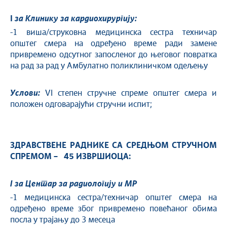
I
за Клинику за кардиохирургију
:
-1 виша/струковна медицинска сестра техничар
општег смера на одређено време ради замене
привремено одсутног запосленог до његовог повратка
на рад за рад у Амбулатно поликлиничком одељењу
Услови:
VI степен стручне спреме општег смера и
положен одговарајући стручни испит;
ЗДРАВСТВЕНЕ РАДНИКЕ СА
СРЕДЊОМ СТРУЧНОМ
СПРЕМОМ –
45 ИЗВРШИОЦА:
I
за Центар за радиологију и МР
-1 медицинска сестра/техничар општег смера на
одређено време због привремено повећаног обима
посла у трајању до 3 месеца