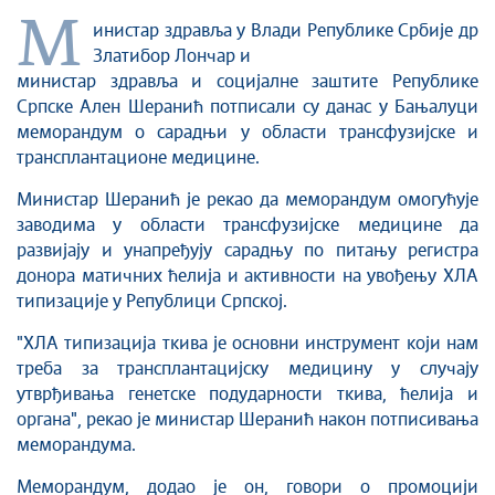
M
инистар здравља у Влади Републике Србије др
Златибор Лончар и
министар здравља и социјалне заштите Републике
Српске Ален Шеранић потписали су данас у Бањалуци
меморандум о сарадњи у области трансфузијске и
трансплантационе медицине.
Министар Шеранић је рекао да меморандум омогућује
заводима у области трансфузијске медицине да
развијају и унапређују сарадњу по питању регистра
донора матичних ћелија и активности на увођењу ХЛА
типизације у Републици Српској.
"ХЛА типизација ткива је основни инструмент који нам
треба за трансплантацијску медицину у случају
утврђивања генетске подударности ткива, ћелија и
органа", рекао је министар Шеранић након потписивања
меморандума.
Меморандум, додао је он, говори о промоцији