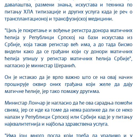
давалаштва, размени знања, искустава и техника по
питању ХЛА типизације и других услуга када је реч о
трансплантационој и трансфузијској медицини.
"Циљ је покретање и вођење регистра донора матичних
ћелија у Републици Српској на бази искустава из
Србије, која такав регистар већ има, а до тада бисмо
видели како да се грађани који су донори матичних
ћелија упишу у регистар матичних ћелија Србије",
нагласио је министар Шеранић.
Он је истакао да је врло важно што се на овај начин
проширује оквир оних грађана који желе да дају
матичне ћелије, јер тако помажу другима.
Министар Лончар је нагласио да ће ова сарадња помоћи
свима, јер се иде ка томе да нема разлике да ли се неко
налази у Републици Српској или Србији кад је у питању
најквалитетнија и најбоља здравствена услуга.
"Има још много посла који треба да урадимо и у