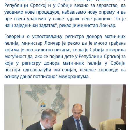
Републици Српској и у Србији везано за здравство, да
уводимо нове процедуре, набављамо нову опрему и да
пре свега улажемо у наше здравствене раднике. То је
наш заједнички задатак", рекао је министар Лончар.
Говорећи о успостављању регистра донора матичних
ћелија, министар Лончар је рекао да је много грађана
којима је ово животно питање, те да је Србија отворила
могућност да, ако се појави дете у Републици Српској за
које у регистру донора матичних ћелија у Србији
постоји одговорајући материјал, лечење спроведе на
основу данас потписаног меморандума.