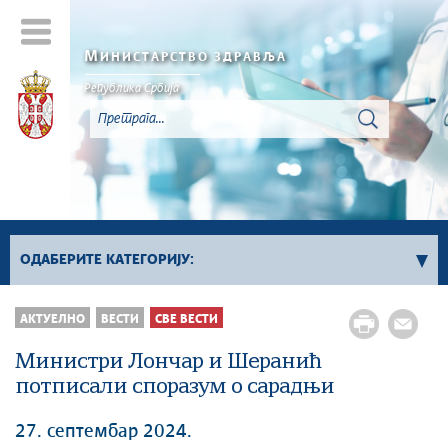
М
ИНИСТАРСТВО ЗДРАВЉА
Република Србија
ОДАБЕРИТЕ КАТЕГОРИЈУ:
Све вести
АКТУЕЛНО
ВЕСТИ
СВЕ ВЕСТИ
Саопштења
Министри Лончар и Шеранић
Превентивни прегледи
потписали споразум о сарадњи
Актуелности инспекцијске службе
Канцеларија за сарадњу са дијаспором
27. септембар 2024.