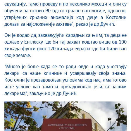
едукацију, тамо проведу и по неколико месеци и они су
обучени за готово 90 одсто срчане патологије, односно,
утврђених срчаних аномалија код деце а Костолни
долази за најсложеније захтеве", рекао је др Дучић.
Он је додао да, захваљујући сарадњи са њим, та деца не
одлазе у Енглеску где би тај захват коштао више од 100
хиљада фунти (око 120 хиљада евра) и где би били ван
своје земље.
"Много је боље када се то ради овде и када учествују
лекари са наше клинике и усавршавају своја знања.
Костолни је презадовољан условима код нас, има готово
исте услове као тамо и презадовољан је и са нашим
лекарима", закључио је др Дучић.