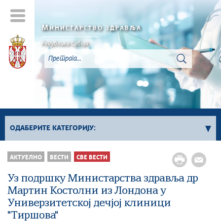
М
ИНИСТАРСТВО ЗДРАВЉА
Република Србија
ОДАБЕРИТЕ КАТЕГОРИЈУ:
Све вести
АКТУЕЛНО
ВЕСТИ
СВЕ ВЕСТИ
Саопштења
Уз подршку Министарства здравља др
Превентивни прегледи
Мартин Костолни из Лондона у
Актуелности инспекцијске службе
Универзитетској дечјој клиници
Канцеларија за сарадњу са дијаспором
"Тиршова"