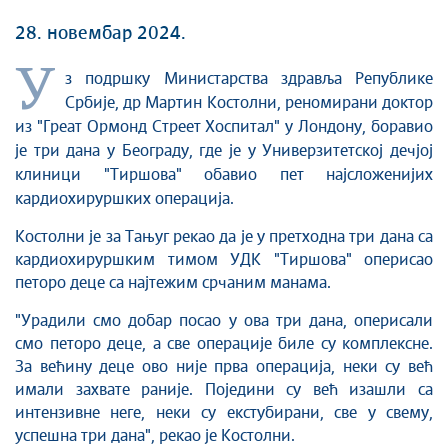
28. новембар 2024.
У
з подршку Министарства здравља Републике
Србије, др Мартин Костолни, реномирани доктор
из "Греат Ормонд Стреет Хоспитал" у Лондону, боравио
је три дана у Београду, где је у Универзитетској дечјој
клиници "Тиршова" обавио пет најсложенијих
кардиохируршких операција.
Костолни је за Тањуг рекао да је у претходна три дана са
кардиохируршким тимом УДК "Тиршова" оперисао
петоро деце са најтежим срчаним манама.
"Урадили смо добар посао у ова три дана, оперисали
смо петоро деце, а све операције биле су комплексне.
За већину деце ово није прва операција, неки су већ
имали захвате раније. Поједини су већ изашли са
интензивне неге, неки су екстубирани, све у свему,
успешна три дана", рекао је Костолни.