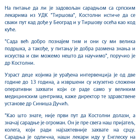
На питање да ли је задовољан сарадњом са српским
лекарима из УДК "Тиршова", Костолни истиче да се
сваки пут кад дође у Београд и у Тиршову осећа као код
куће.
"Сада већ добро познајем тим и они су ми велика
подршка, а такође, у питању је добра размена знања и
искуства и сви можемо нешто да научимо", поручио је
др Костолни.
Узраст деце којима је урађена интервенција је од две
године до 13 година, а извршени су изузетно сложени
оперативни захвати који се раде само у великим
медицинским центрима, каже директор те здравствене
установе др Синиша Дучић.
"Као што знате, није први пут да Костолни долази, а
значај сарадње је огроман. Он је пре свега наш пријатељ,
колега, који ради најзахтевније захвате на срцу.
Сарадња је одлична, наши лекари иду у Енглеску на