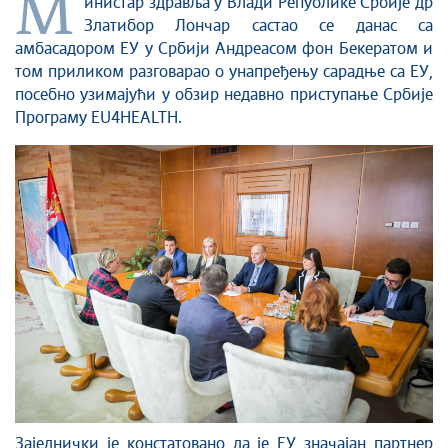
М
инистар здравља у Влади Републике Србије др
Златибор Лончар састао се данас са
амбасадором ЕУ у Србији Андреасом фон Бекератом и
том приликом разговарао о унапређењу сарадње са ЕУ,
посебно узимајући у обзир недавно приступање Србије
Програму EU4HEALTH.
Заједнички је констатовано да је ЕУ значајан партнер