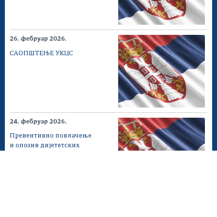
26. фебруар 2026.
САОПШТЕЊЕ УКЦС
24. фебруар 2026.
Превентивно повлачење
и опозив дијететских
производа - “APTAMIL
AR...
16. фебруар 2026.