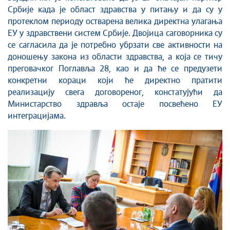
Србије када је област здравства у питању и да су у
протеклом периоду остварена велика директна улагања
ЕУ у здравствени систем Србије. Двојица саговорника су
се сагласила да је потребно убрзати све активности на
доношењу закона из области здравства, а која се тичу
преговачког Поглавља 28, као и да ће се предузети
конкретни кораци који ће директно пратити
реализацију свега договореног, констатујући да
Министарство здравља остаје посвећено ЕУ
интеграцијама.