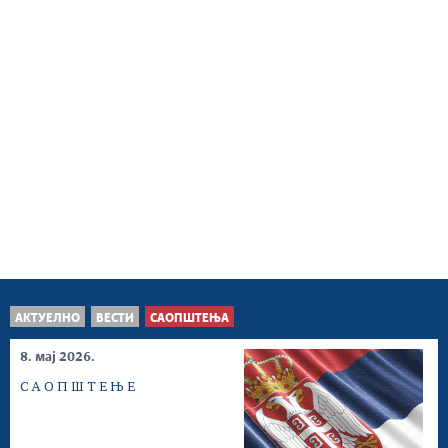
АКТУЕЛНО
ВЕСТИ
САОПШТЕЊА
8. мај 2026.
С А О П Ш Т Е Њ Е