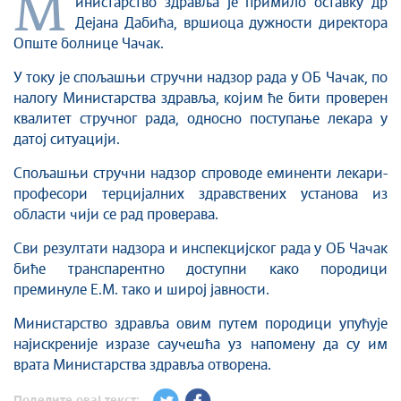
М
инистарство здравља је примило оставку др
Дејана Дабића, вршиоца дужности директора
Опште болнице Чачак.
У току је спољашњи стручни надзор рада у ОБ Чачак, по
налогу Министарства здравља, којим ће бити проверен
квалитет стручног рада, односно поступање лекара у
датој ситуацији.
Спољашњи стручни надзор спроводе еминенти лекари-
професори терцијалних здравствених установа из
области чији се рад проверава.
Сви резултати надзора и инспекцијског рада у ОБ Чачак
биће транспарентно доступни како породици
преминуле Е.М. тако и широј јавности.
Министарство здравља овим путем породици упућује
најискреније изразе саучешћа уз напомену да су им
врата Министарства здравља отворена.
Поделите овај текст: