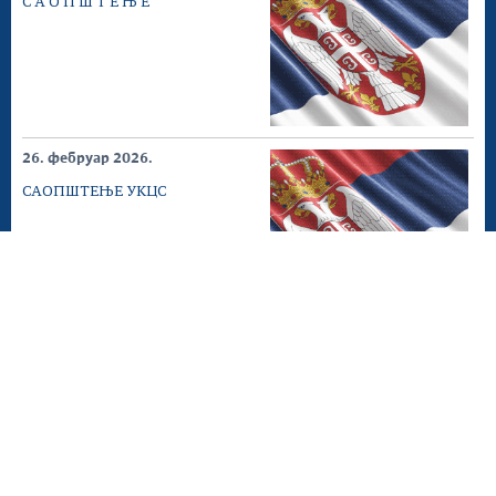
С А О П Ш Т Е Њ Е
26. фебруар 2026.
САОПШТЕЊЕ УКЦС
24. фебруар 2026.
Превентивно повлачење
и опозив дијететских
производа - “APTAMIL
AR...