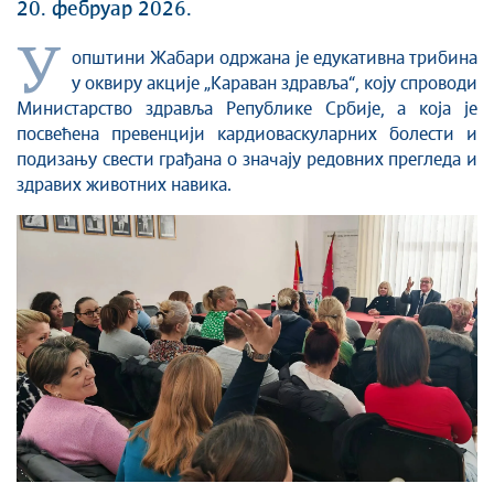
20. фебруар 2026.
У
општини Жабари одржана је едукативна трибина
у оквиру акције „Караван здравља“, коју спроводи
Министарство здравља Републике Србије, а која је
посвећена превенцији кардиоваскуларних болести и
подизању свести грађана о значају редовних прегледа и
здравих животних навика.