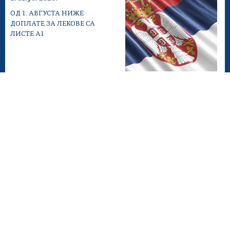
ОД 1. АВГУСТА НИЖЕ
ДОПЛАТЕ ЗА ЛЕКОВЕ СА
ЛИСТЕ А1
25. јул 2026.
Велики успех српског
здравства: Прва
операција...
24. јул 2026.
Највећи кол центар на
Балкану у новој хитној
помоћи