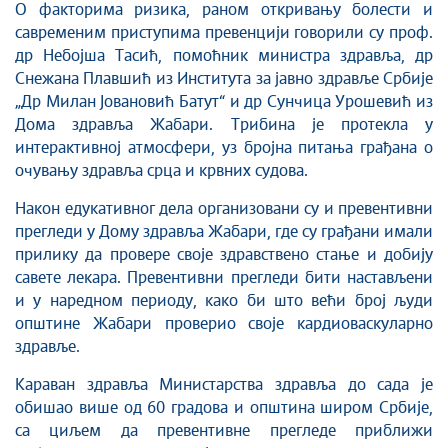
О факторима ризика, раном откривању болести и
савременим приступима превенцији говорили су проф.
др Небојша Тасић, помоћник министра здравља, др
Снежана Плавшић из Института за јавно здравље Србије
„Др Милан Јовановић Батут“ и др Сунчица Урошевић из
Дома здравља Жабари. Трибина је протекла у
интерактивној атмосфери, уз бројна питања грађана о
очувању здравља срца и крвних судова.
Након едукативног дела организовани су и превентивни
прегледи у Дому здравља Жабари, где су грађани имали
прилику да провере своје здравствено стање и добију
савете лекара. Превентивни прегледи бити настављени
и у наредном периоду, како би што већи број људи
општине Жабари проверио своје кардиоваскуларно
здравље.
Караван здравља Министарства здравља до сада је
обишао више од 60 градова и општина широм Србије,
са циљем да превентивне прегледе приближи