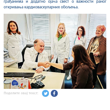
грађанима и додатно ојача свест о важности раног
откривања кардиоваскуларних обољења.
Поделите овај текст: