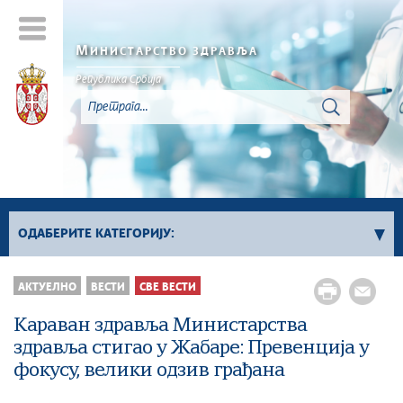
М
ИНИСТАРСТВО ЗДРАВЉА
Република Србија
ОДАБЕРИТЕ КАТЕГОРИЈУ:
Све вести
АКТУЕЛНО
ВЕСТИ
СВЕ ВЕСТИ
Саопштења
Караван здравља Министарства
Превентивни прегледи
здравља стигао у Жабаре: Превенција у
Актуелности инспекцијске службе
фокусу, велики одзив грађана
Канцеларија за сарадњу са дијаспором