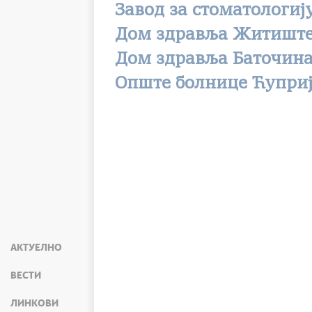
Завод за стоматологиј
Дом здравља Житишт
Дом здравља Баточин
Опште болнице Ћупри
АКТУЕЛНО
ВЕСТИ
ЛИНКОВИ