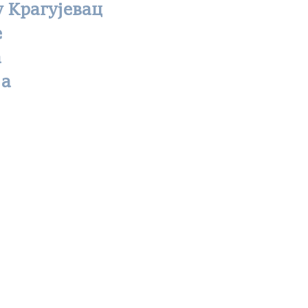
у Крагујевац
е
а
ја