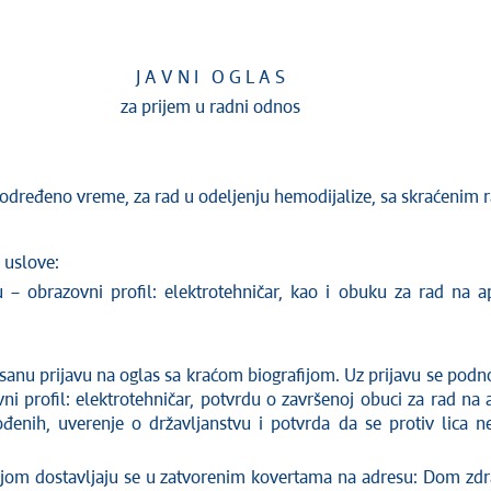
J A V N I O G L A S
za prijem u radni odnos
 neodređeno vreme, za rad u odeljenju hemodijalize, sa skraćeni
 uslove:
u – obrazovni profil: elektrotehničar, kao i obuku za rad na 
 prijavu na oglas sa kraćom biografijom. Uz prijavu se podno
vni profil: elektrotehničar, potvrdu o završenoj obuci za rad na
đenih, uverenje o državljanstvu i potvrda da se protiv lica n
ostavljaju se u zatvorenim kovertama na adresu: Dom zdravl