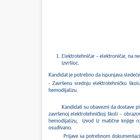
Elektrotehničar – elektroničar, na
izvršioc.
Kandidat je potrebno da ispunjava sledeće
- Završenu srednju elektrotehničku škol
hemodijalizu.
Kandidati su obavezni da dostave pisanu
završenoj elektrotehničkoj školi – obrazo
hemodijalizu, izvod iz matične knjige ro
osuđivano.
Prijave sa potrebnom dokumentacijom d