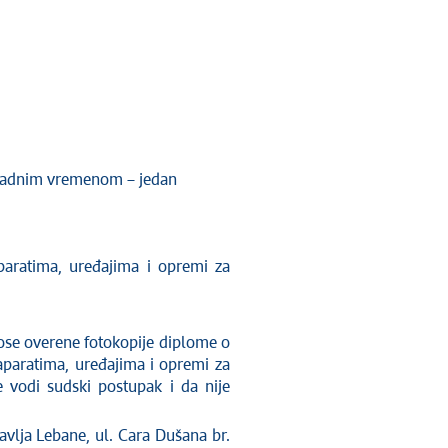
m radnim vremenom – jedan
aparatima, uređajima i opremi za
se overene fotokopije diplome o
 aparatima, uređajima i opremi za
e vodi sudski postupak i da nije
ja Lebane, ul. Cara Dušana br.