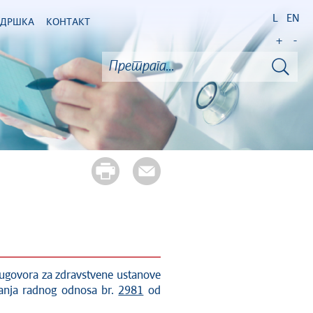
L
EN
ОДРШКА
КОНТАКТ
+
-
ugovora za zdravstvene ustanove
vanja radnog odnosa br.
2981
od