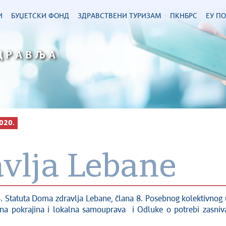
И
БУЏЕТСКИ ФОНД
ЗДРАВСТВЕНИ ТУРИЗАМ
ПКНБРС
ЕУ П
ДРАВЉА
020.
vlja Lebane
tatuta Doma zdravlja Lebane, člana 8. Posebnog kolektivnog 
omna pokrajina i lokalna samouprava i Odluke o potrebi zasni