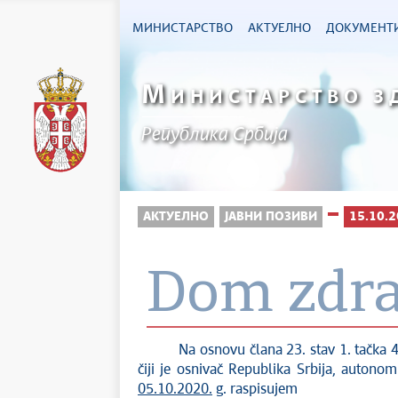
МИНИСТАРСТВО
АКТУЕЛНО
ДОКУМЕНТ
М
ИНИСТАРСТВО З
Република Србија
АКТУЕЛНО
ЈАВНИ ПОЗИВИ
15.10.2
Dom zdra
Na osnovu člana 23. stav 1. tačka 4. S
čiji je osnivač Republika Srbija, auton
05.10.2020.
g. raspisujem