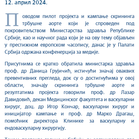
12. април 2024.
П
оводом пилот пројекта и кампање скрининга
трбушне аорте који је спроведен под
покровитељством Министарства здравља Републике
Србије, као и научног рада који је на ову тему објављен
у престижном европском часопису, данас је у Палати
Србија одржана конфенерција за медије.
Присутнима се кратко обратила министарка здравља
проф. др Даница Грујичић, истичући значај оваквих
превентивних прегледа, док су о достигнућима у овој
области, значају скрининга трбушне аорте и
резултатима пројекта говорили проф. др Лазар
Давидовић, декан Медицинског факултета и васкуларни
хирург, доц. др Игор Кончар, васкуларни хирург и
иницијатор кампање и проф. др Марко Драгаш,
помоћник директора Клинике за васкуларну и
ендоваскуларну хирургију.