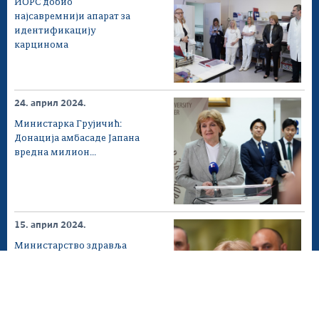
ИОРС добио
најсавремнији апарат за
идентификацију
карцинома
24. април 2024.
Министарка Грујичић:
Донација амбасаде Јапана
вредна милион...
15. април 2024.
Министарство здравља
обезбедило нову опрему
за ИОРС вредну...