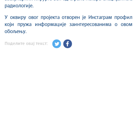
радиологије.
У оквиру овог пројекта отворен је Инстаграм профил
који пружа информације заинтересованима о овом
обољењу.
Поделите овај текст: