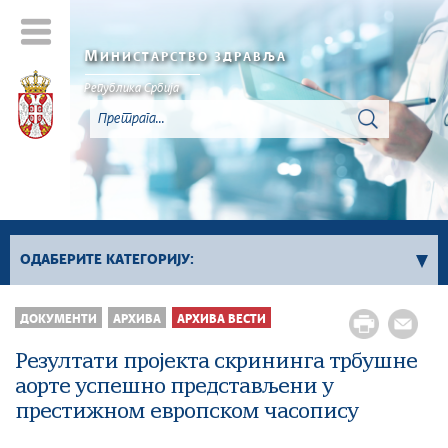
М
ИНИСТАРСТВО ЗДРАВЉА
Република Србија
ОДАБЕРИТЕ КАТЕГОРИЈУ:
Архива вести
ДОКУМЕНТИ
АРХИВА
АРХИВА ВЕСТИ
Резултати пројекта скрининга трбушне
аорте успешно представљени у
престижном европском часопису