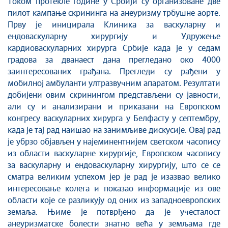
Током протекле године у Србији су организоване две
пилот кампање скрининга на анеуризму трбушне аорте.
Прву је иницирала Клиника за васкуларну и
ендоваскуларну хирургију и Удружење
кардиоваскуларних хирурга Србије када је у седам
градова за дванаест дана прегледано око 4000
заинтересованих грађана. Прегледи су рађени у
мобилној амбуланти ултразвучним апаратом. Резултати
добијени овим скринингом представљени су јавности,
али су и анализирани и приказани на Европском
конгресу васкуларних хирурга у Белфасту у септембру,
када је тај рад наишао на занимљиве дискусије. Овај рад
је убрзо објављен у најеминентнијем светском часопису
из области васкуларне хирургије, Европском часопису
за васкуларну и ендоваскуларну хирургију, што се се
сматра великим успехом јер је рад је изазвао велико
интересовање колега и показао информације из ове
области које се разликују од оних из западноевропских
земаља. Њиме је потврђено да је учесталост
анеуризматске болести знатно већа у земљама где