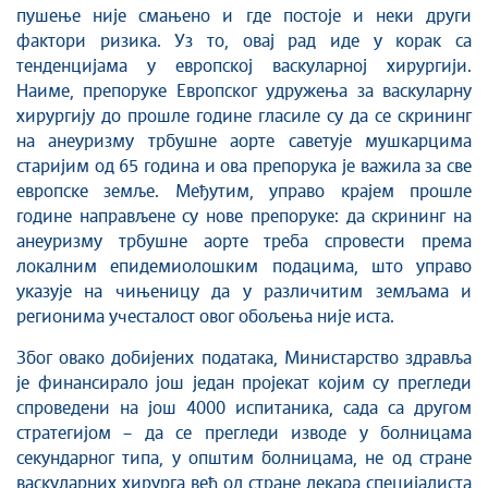
пушење није смањено и где постоје и неки други
фактори ризика. Уз то, овај рад иде у корак са
тенденцијама у европској васкуларној хирургији.
Наиме, препоруке Европског удружења за васкуларну
хирургију до прошле године гласиле су да се скрининг
на анеуризму трбушне аорте саветује мушкарцима
старијим од 65 година и ова препорука је важила за све
европске земље. Међутим, управо крајем прошле
године направљене су нове препоруке: да скрининг на
анеуризму трбушне аорте треба спровести према
локалним епидемиолошким подацима, што управо
указује на чињеницу да у различитим земљама и
регионима учесталост овог обољења није иста.
Због овако добијених података, Министарство здравља
је финансирало још један пројекат којим су прегледи
спроведени на још 4000 испитаника, сада са другом
стратегијом – да се прегледи изводе у болницама
секундарног типа, у општим болницама, не од стране
васкуларних хирурга већ од стране лекара специјалиста