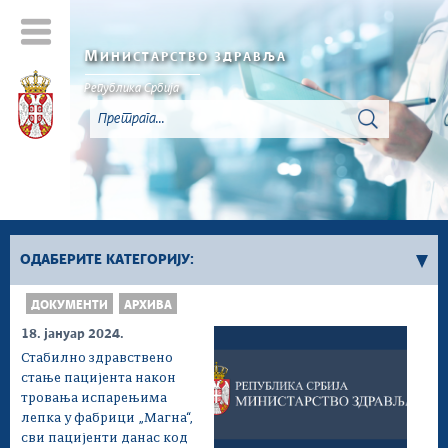
М
ИНИСТАРСТВО ЗДРАВЉА
Република Србија
ОДАБЕРИТЕ КАТЕГОРИЈУ:
ДОКУМЕНТИ
АРХИВА
Архива вести
18. јануар 2024.
Стабилно здравствено
стање пацијента након
тровања испарењима
лепка у фабрици „Магна“,
сви пацијенти данас код