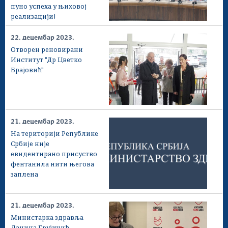
пуно успеха у њиховој
реализацији!
22. децембар 2023.
Отворен реновирани
Институт "Др Цветко
Брајовић"
21. децембар 2023.
На територији Републике
Србије није
евидентирано присуство
фентанила нити његова
заплена
21. децембар 2023.
Министарка здравља