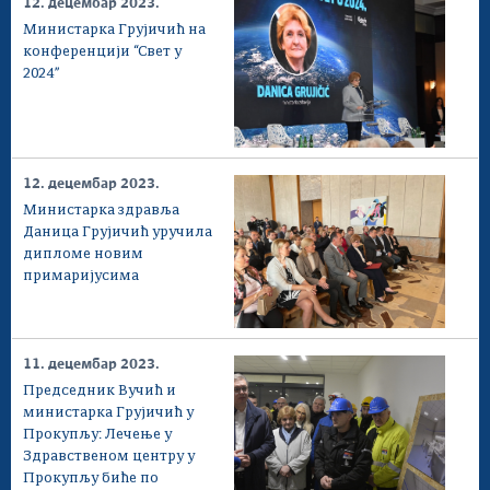
12. децембар 2023.
Министарка Грујичић на
конференцији “Свет у
2024”
12. децембар 2023.
Министарка здравља
Даница Грујичић уручила
дипломе новим
примаријусима
11. децембар 2023.
Председник Вучић и
министарка Грујичић у
Прокупљу: Лечење у
Здравственом центру у
Прокупљу биће по