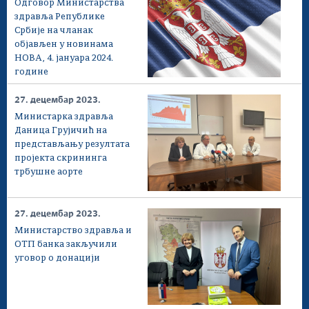
Oдговор Министарства
здравља Републике
Србије на чланак
објављен у новинама
НОВА, 4. јануара 2024.
године
27. децембар 2023.
Министарка здравља
Даница Грујичић на
представљању резултата
пројекта скрининга
трбушне аорте
27. децембар 2023.
Министарство здравља и
ОТП банка закључили
уговор о донацији