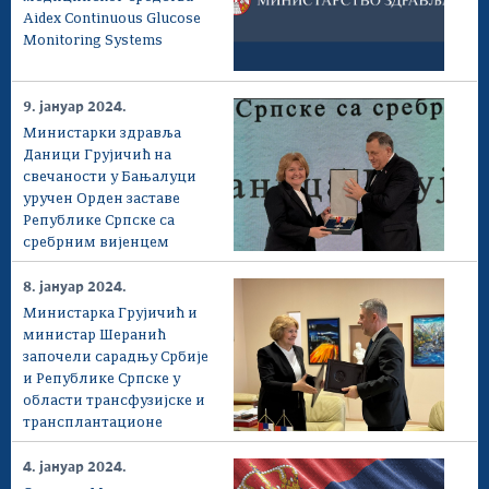
Aidex Continuous Glucose
Monitoring Systems
9. јануар 2024.
Министарки здравља
Даници Грујичић на
свечаности у Бањалуци
уручен Орден заставе
Републике Српске са
сребрним вијенцем
8. јануар 2024.
Министарка Грујичић и
министар Шеранић
започели сарадњу Србије
и Републике Српске у
области трансфузијске и
трансплантационе
медицине
4. јануар 2024.