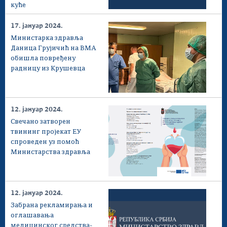
куће
17. јануар 2024.
Министарка здравља
Даница Грујичић на ВМА
обишла повређену
радницу из Крушевца
12. јануар 2024.
Свечано затворен
твининг пројекат ЕУ
спроведен уз помоћ
Министарства здравља
12. јануар 2024.
Забрана рекламирања и
оглашавања
медицинског средства-