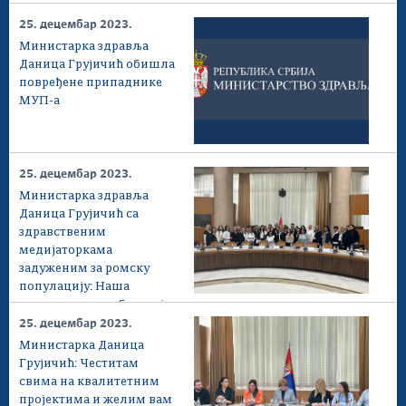
25. децембар 2023.
Министарка здравља
Даница Грујичић обишла
повређене припаднике
МУП-а
25. децембар 2023.
Министарка здравља
Даница Грујичић са
здравственим
медијаторкама
задуженим за ромску
популацију: Наша
одговорност и обавеза је
да стигнемо до сваког
25. децембар 2023.
грађанина
Министарка Даница
Грујичић: Честитам
свима на квалитетним
пројектима и желим вам