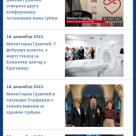
Даница Грујичић
отворила другу
конференцију
Асоцијације мама Србије
14. децембар 2023.
Министарка Грујичић: У
фебруару дозвола, у
марту тендер за
Клинички центар у
Крагујевцу
14. децембар 2023.
Министарка Грујичић и
патријарх Порфирије о
темама важним за
здравље грађана