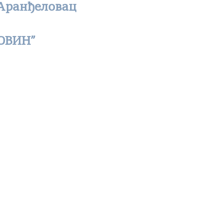
 Аранђеловац
ОВИН”