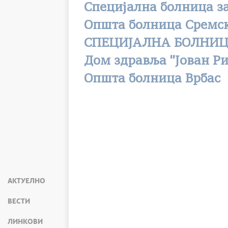
Специјална болница з
Општa болницa Сремс
СПЕЦИЈАЛНА БОЛНИЦА
Дом здравља ''Јован Ри
Општа болница Врбас
АКТУЕЛНО
ВЕСТИ
ЛИНКОВИ