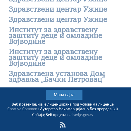
Здравствени центар Ужице
Здравствени центар Ужице
Институт за здравствену
заштиту деце и омладине
Војводине
Институт за здравствену
заштиту деце и омладине
Војводине
Здравствена установа Дом
здравља „Бачки Петровац“
Мапа сајта
Веб презентација jе лиценциранa под условима лиценце
Creative Commons
Ауторство-Некомерцијално-Без прерада 3.0
Србија; Веб пројекат
zdravlje.gov.rs