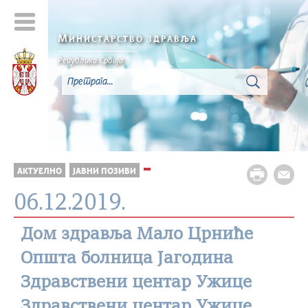
М
ИНИСТАРСТВО ЗДРАВЉА
Република Србија
АКТУЕЛНО
ЈАВНИ ПОЗИВИ
06.12.2019.
Дом здравља Мало Црниће
Општа болница Јагодина
Здравствени центар Ужице
Здравствени центар Ужице