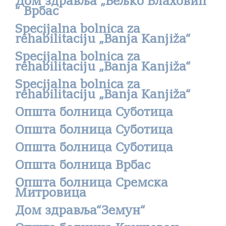
Дом здравља „Вељко Влаховић
“ Врбас
Specijalna bolnica za
rehabilitaciju „Banja Kanjiža“
Specijalna bolnica za
rehabilitaciju „Banja Kanjiža“
Specijalna bolnica za
rehabilitaciju „Banja Kanjiža“
Општа болница Суботица
Општа болница Суботица
Општа болница Суботица
Општа болница Врбас
Општа болница Сремска
Митровица
Дом здравља“Земун“